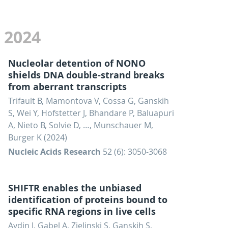
2024
Nucleolar detention of NONO
shields DNA double-strand breaks
from aberrant transcripts
Trifault B, Mamontova V, Cossa G, Ganskih
S, Wei Y, Hofstetter J, Bhandare P, Baluapuri
A, Nieto B, Solvie D, …, Munschauer M,
Burger K (2024)
Nucleic Acids Research
52 (6): 3050-3068
SHIFTR enables the unbiased
identification of proteins bound to
specific RNA regions in live cells
Aydin J, Gabel A, Zielinski S, Ganskih S,