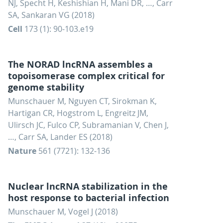
NJ, Specht H, Keshishian H, Mani DR, …, Carr
SA, Sankaran VG (2018)
Cell
173 (1): 90-103.e19
The NORAD lncRNA assembles a
topoisomerase complex critical for
genome stability
Munschauer M, Nguyen CT, Sirokman K,
Hartigan CR, Hogstrom L, Engreitz JM,
Ulirsch JC, Fulco CP, Subramanian V, Chen J,
…, Carr SA, Lander ES (2018)
Nature
561 (7721): 132-136
Nuclear lncRNA stabilization in the
host response to bacterial infection
Munschauer M, Vogel J (2018)