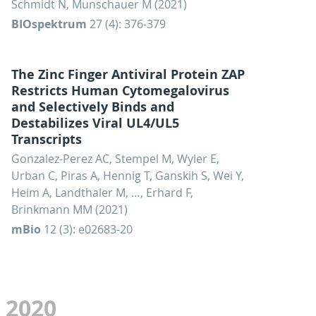
Schmidt N, Munschauer M (2021)
BIOspektrum
27 (4): 376-379
The Zinc Finger Antiviral Protein ZAP
Restricts Human Cytomegalovirus
and Selectively Binds and
Destabilizes Viral UL4/UL5
Transcripts
Gonzalez-Perez AC, Stempel M, Wyler E,
Urban C, Piras A, Hennig T, Ganskih S, Wei Y,
Heim A, Landthaler M, …, Erhard F,
Brinkmann MM (2021)
mBio
12 (3): e02683-20
2020