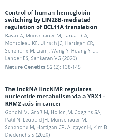
Control of human hemoglobin
switching by LIN28B-mediated
regulation of BCL11A translation
Basak A, Munschauer M, Lareau CA,
Montbleau KE, Ulirsch JC, Hartigan CR,
Schenone M, Lian J, Wang Y, Huang Y, …,
Lander ES, Sankaran VG (2020)
Nature Genetics
52 (2): 138-145
The lncRNA lincNMR regulates
nucleotide metabolism via a YBX1 -
RRM2 axis in cancer
Gandhi M, Groß M, Holler JM, Coggins SA,
Patil N, Leupold JH, Munschauer M,
Schenone M, Hartigan CR, Allgayer H, Kim B,
Diederichs S (2020)