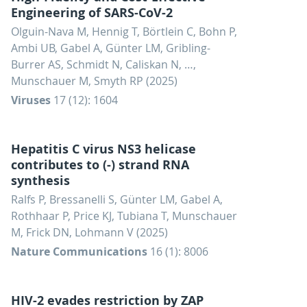
Engineering of SARS-CoV-2
Olguin-Nava M, Hennig T, Börtlein C, Bohn P,
Ambi UB, Gabel A, Günter LM, Gribling-
Burrer AS, Schmidt N, Caliskan N, …,
Munschauer M, Smyth RP (2025)
Viruses
17 (12): 1604
Hepatitis C virus NS3 helicase
contributes to (-) strand RNA
synthesis
Ralfs P, Bressanelli S, Günter LM, Gabel A,
Rothhaar P, Price KJ, Tubiana T, Munschauer
M, Frick DN, Lohmann V (2025)
Nature Communications
16 (1): 8006
HIV-2 evades restriction by ZAP