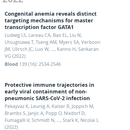
Congenital anemia reveals distinct
targeting mechanisms for master
transcription factor GATA1
Ludwig LS, Lareau CA, Bao EL, Liu N,
Utsugisawa T, Tseng AM, Myers SA, Verboon
JM, Ulirsch JC, Luo W, …, Kanno H, Sankaran
VG (2022)
Blood
139 (16): 2534-2546
Protective immune trajectories in
early viral containment of non-
pneumonic SARS-CoV-2 infection
Pekayvaz K, Leunig A, Kaiser R, Joppich M,
Brambs S, Janjic A, Popp O, Nixdorf D,
Fumagalli V, Schmidt N, …, Stark K, Nicolai L
(2022)