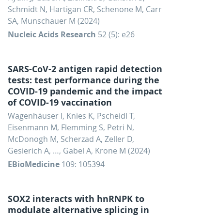
Schmidt N, Hartigan CR, Schenone M, Carr
SA, Munschauer M (2024)
Nucleic Acids Research
52 (5): e26
SARS-CoV-2 antigen rapid detection
tests: test performance during the
COVID-19 pandemic and the impact
of COVID-19 vaccination
Wagenhäuser I, Knies K, Pscheidl T,
Eisenmann M, Flemming S, Petri N,
McDonogh M, Scherzad A, Zeller D,
Gesierich A, …, Gabel A, Krone M (2024)
EBioMedicine
109: 105394
SOX2 interacts with hnRNPK to
modulate alternative splicing in