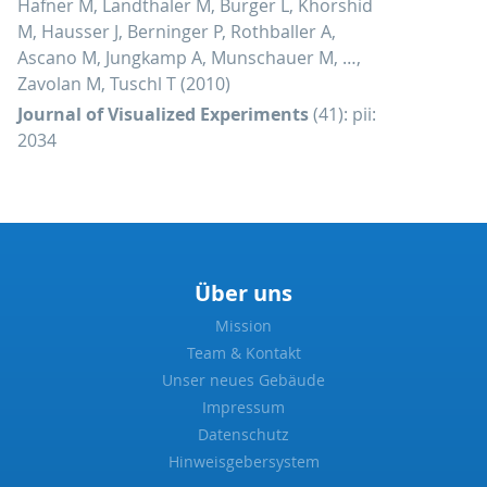
Hafner M, Landthaler M, Burger L, Khorshid
M, Hausser J, Berninger P, Rothballer A,
Ascano M, Jungkamp A, Munschauer M, …,
Zavolan M, Tuschl T (2010)
Journal of Visualized Experiments
(41): pii:
2034
Über uns
Mission
Team & Kontakt
Unser neues Gebäude
Impressum
Datenschutz
Hinweisgebersystem