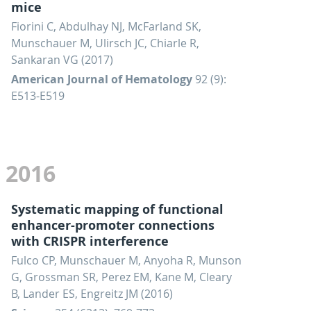
mice
Fiorini C, Abdulhay NJ, McFarland SK,
Munschauer M, Ulirsch JC, Chiarle R,
Sankaran VG (2017)
American Journal of Hematology
92 (9):
E513-E519
2016
Systematic mapping of functional
enhancer-promoter connections
with CRISPR interference
Fulco CP, Munschauer M, Anyoha R, Munson
G, Grossman SR, Perez EM, Kane M, Cleary
B, Lander ES, Engreitz JM (2016)