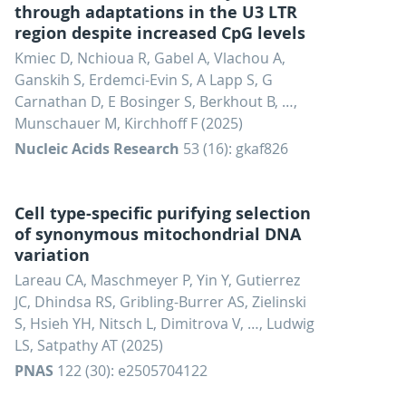
through adaptations in the U3 LTR
region despite increased CpG levels
Kmiec D, Nchioua R, Gabel A, Vlachou A,
Ganskih S, Erdemci-Evin S, A Lapp S, G
Carnathan D, E Bosinger S, Berkhout B, …,
Munschauer M, Kirchhoff F (2025)
Nucleic Acids Research
53 (16): gkaf826
Cell type-specific purifying selection
of synonymous mitochondrial DNA
variation
Lareau CA, Maschmeyer P, Yin Y, Gutierrez
JC, Dhindsa RS, Gribling-Burrer AS, Zielinski
S, Hsieh YH, Nitsch L, Dimitrova V, …, Ludwig
LS, Satpathy AT (2025)
PNAS
122 (30): e2505704122