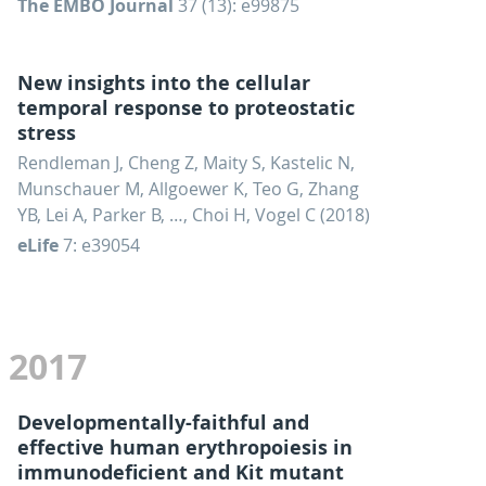
The EMBO Journal
37 (13): e99875
New insights into the cellular
temporal response to proteostatic
stress
Rendleman J, Cheng Z, Maity S, Kastelic N,
Munschauer M, Allgoewer K, Teo G, Zhang
YB, Lei A, Parker B, …, Choi H, Vogel C (2018)
eLife
7: e39054
2017
Developmentally-faithful and
effective human erythropoiesis in
immunodeficient and Kit mutant