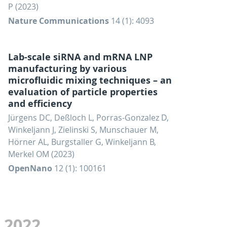
P (2023)
Nature Communications
14 (1): 4093
Lab-scale siRNA and mRNA LNP
manufacturing by various
microfluidic mixing techniques – an
evaluation of particle properties
and efficiency
Jürgens DC, Deßloch L, Porras-Gonzalez D,
Winkeljann J, Zielinski S, Munschauer M,
Hörner AL, Burgstaller G, Winkeljann B,
Merkel OM (2023)
OpenNano
12 (1): 100161
2022