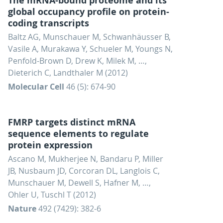
The mRNA-bound proteome and its
global occupancy profile on protein-
coding transcripts
Baltz AG, Munschauer M, Schwanhäusser B,
Vasile A, Murakawa Y, Schueler M, Youngs N,
Penfold-Brown D, Drew K, Milek M, …,
Dieterich C, Landthaler M (2012)
Molecular Cell
46 (5): 674-90
FMRP targets distinct mRNA
sequence elements to regulate
protein expression
Ascano M, Mukherjee N, Bandaru P, Miller
JB, Nusbaum JD, Corcoran DL, Langlois C,
Munschauer M, Dewell S, Hafner M, …,
Ohler U, Tuschl T (2012)
Nature
492 (7429): 382-6