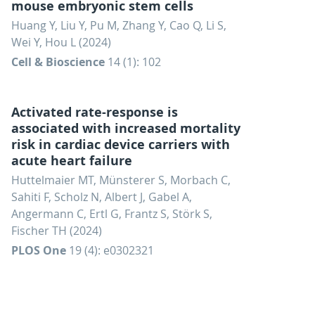
mouse embryonic stem cells
Huang Y, Liu Y, Pu M, Zhang Y, Cao Q, Li S,
Wei Y, Hou L (2024)
Cell & Bioscience
14 (1): 102
Activated rate-response is
associated with increased mortality
risk in cardiac device carriers with
acute heart failure
Huttelmaier MT, Münsterer S, Morbach C,
Sahiti F, Scholz N, Albert J, Gabel A,
Angermann C, Ertl G, Frantz S, Störk S,
Fischer TH (2024)
PLOS One
19 (4): e0302321