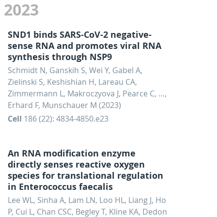
2023
SND1 binds SARS-CoV-2 negative-
sense RNA and promotes viral RNA
synthesis through NSP9
Schmidt N, Ganskih S, Wei Y, Gabel A,
Zielinski S, Keshishian H, Lareau CA,
Zimmermann L, Makroczyova J, Pearce C, …,
Erhard F, Munschauer M (2023)
Cell
186 (22): 4834-4850.e23
An RNA modification enzyme
directly senses reactive oxygen
species for translational regulation
in Enterococcus faecalis
Lee WL, Sinha A, Lam LN, Loo HL, Liang J, Ho
P, Cui L, Chan CSC, Begley T, Kline KA, Dedon