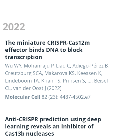
2022
The miniature CRISPR-Cas12m
effector binds DNA to block
transcription
Wu WY, Mohanraju P, Liao C, Adiego-Pérez B,
Creutzburg SCA, Makarova KS, Keessen K,
Lindeboom TA, Khan TS, Prinsen S, …, Beisel
CL, van der Oost J (2022)
Molecular Cell
82 (23): 4487-4502.e7
Anti-CRISPR prediction using deep
learning reveals an inhibitor of
Cas13b nucleases