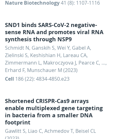
Nature Biotechnology
41 (8): 1107-1116
SND1 binds SARS-CoV-2 negative-
sense RNA and promotes viral RNA
synthesis through NSP9
Schmidt N, Ganskih S, Wei Y, Gabel A,
Zielinski S, Keshishian H, Lareau CA,
Zimmermann L, Makroczyova J, Pearce C, …,
Erhard F, Munschauer M (2023)
Cell
186 (22): 4834-4850.e23
Shortened CRISPR-Cas9 arrays
enable multiplexed gene targeting
in bacteria from a smaller DNA
footprint
Gawlitt S, Liao C, Achmedov T, Beisel CL
(2023)