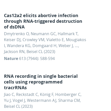
Cas12a2 elicits abortive infection
through RNA-triggered destruction
of dsDNA
Dmytrenko O, Neumann GC, Hallmark T,
Keiser DJ, Crowley VM, Vialetto E, Mougiakos
I, Wandera KG, Domgaard H, Weber J, …,
Jackson RN, Beisel CL (2023)
Nature
613 (7944): 588-594
RNA recording in single bacterial
cells using reprogrammed
tracrRNAs
Jiao C, Reckstadt C, König F, Homberger C,
Yu J, Vogel J, Westermann AJ, Sharma CM,
Beisel CL (2023)