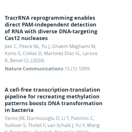
TracrRNA reprogramming enables
direct PAM-independent detection
of RNA with diverse DNA-targeting
Cas12 nucleases
Jiao C, Peeck NL, Yu J, Ghaem Maghami M,
Kono S, Collias D, Martinez Diaz SL, Larose
R, Beisel CL (2024)
Nature Communications
15 (1): 5909
A cell-free transcription-translation
pipeline for recreating methylation
patterns boosts DNA transformation
in bacteria
Vento JM, Durmusoglu D, Li T, Patinios C,
Sullivan S, Ttofali F, van Schaik J, Yu Y, Wang