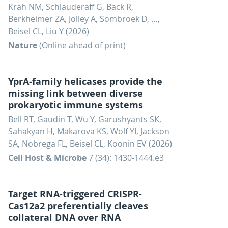
Krah NM, Schlauderaff G, Back R,
Berkheimer ZA, Jolley A, Sombroek D, …,
Beisel CL, Liu Y (2026)
Nature
(Online ahead of print)
YprA-family helicases provide the
missing link between diverse
prokaryotic immune systems
Bell RT, Gaudin T, Wu Y, Garushyants SK,
Sahakyan H, Makarova KS, Wolf YI, Jackson
SA, Nobrega FL, Beisel CL, Koonin EV (2026)
Cell Host & Microbe
7 (34): 1430-1444.e3
Target RNA-triggered CRISPR-
Cas12a2 preferentially cleaves
collateral DNA over RNA