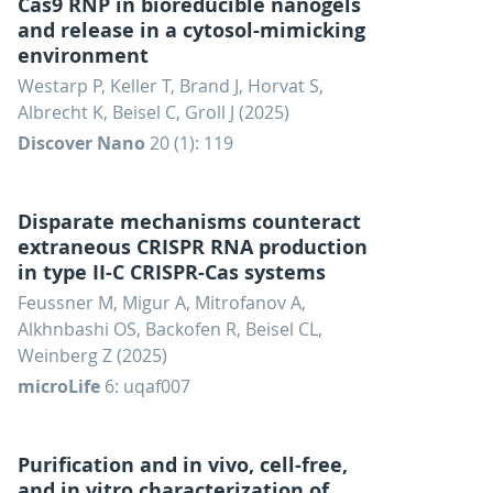
Cas9 RNP in bioreducible nanogels
and release in a cytosol-mimicking
environment
Westarp P, Keller T, Brand J, Horvat S,
Albrecht K, Beisel C, Groll J (2025)
Discover Nano
20 (1): 119
Disparate mechanisms counteract
extraneous CRISPR RNA production
in type II-C CRISPR-Cas systems
Feussner M, Migur A, Mitrofanov A,
Alkhnbashi OS, Backofen R, Beisel CL,
Weinberg Z (2025)
microLife
6: uqaf007
Purification and in vivo, cell-free,
and in vitro characterization of