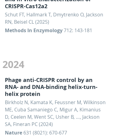
CRISPR-Cas12a2
Schut FT, Hallmark T, Dmytrenko O, Jackson
RN, Beisel CL (2025)
Methods In Enzymology
712: 143-181
2024
Phage anti-CRISPR control by an
RNA- and DNA-binding helix-turn-
helix protein
Birkholz N, Kamata K, Feussner M, Wilkinson
ME, Cuba Samaniego C, Migur A, Kimanius
D, Ceelen M, Went SC, Usher B, …, Jackson
SA, Fineran PC (2024)
Nature
631 (8021): 670-677