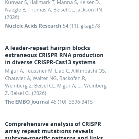
Kunwar S, Hallmark T, Manna S, Keiser D,
Naegle B, Thomas A, Beisel CL, Jackson RN
(2026)
Nucleic Acids Research
54 (11): gkag578
A leader-repeat hairpin blocks
extraneous CRISPR RNA production
in diverse CRISPR-Cas13 systems
Migur A, Feussner M, Liao C, Alkhnbashi OS,
Chauvier A, Walter NG, Backofen R,
Weinberg Z, Beisel CL, Migur A, …, Weinberg
Z, Beisel CL (2026)
The EMBO Journal
45 (10): 3396-3415
Comprehensive analysis of CRISPR
array repeat mutations reveals
subtype-specific patterns and links