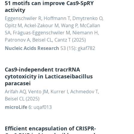
51 motifs can improve Cas9-SpRY
activity
Eggenschwiler R, Hoffmann T, Dmytrenko O,
Opitz M, Ackel-Zakour M, Wang P, McCallan
SA, Fráguas-Eggenschwiler M, Niemann H,
Patronov A, Beisel CL, Cantz T (2025)
Nucleic Acids Research
53 (15): gkaf782
Cas9-independent tracrRNA
cytotoxicity in Lacticaseibacillus
paracasei
Arifah AQ, Vento JM, Kurrer I, Achmedov T,
Beisel CL (2025)
microLife
6: uqaf013
Efficient encapsulation of CRISPR-