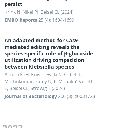
persist
Krink N, Nikel PI, Beisel CL (2024)
EMBO Reports
25 (4): 1694-1699
An adapted method for Cas9-
mediated editing reveals the
species-specific role of β-glucoside
utilization driving competition
between Klebsiella species
Almási ÉdH, Knischewski N, Osbelt L,
Muthukumarasamy U, El Mouali Y, Vialetto
E, Beisel CL, Strowig T (2024)
Journal of Bacteriology
206 (3): e0031723