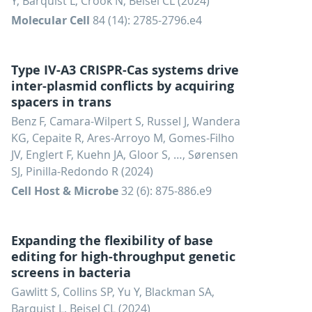
Y, Barquist L, Crook N, Beisel CL (2024)
Molecular Cell
84 (14): 2785-2796.e4
Type IV-A3 CRISPR-Cas systems drive
inter-plasmid conflicts by acquiring
spacers in trans
Benz F, Camara-Wilpert S, Russel J, Wandera
KG, Cepaite R, Ares-Arroyo M, Gomes-Filho
JV, Englert F, Kuehn JA, Gloor S, …, Sørensen
SJ, Pinilla-Redondo R (2024)
Cell Host & Microbe
32 (6): 875-886.e9
Expanding the flexibility of base
editing for high-throughput genetic
screens in bacteria
Gawlitt S, Collins SP, Yu Y, Blackman SA,
Barquist L, Beisel CL (2024)