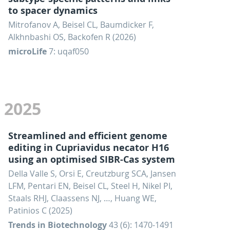
to spacer dynamics
Mitrofanov A, Beisel CL, Baumdicker F,
Alkhnbashi OS, Backofen R (2026)
microLife
7: uqaf050
2025
Streamlined and efficient genome
editing in Cupriavidus necator H16
using an optimised SIBR-Cas system
Della Valle S, Orsi E, Creutzburg SCA, Jansen
LFM, Pentari EN, Beisel CL, Steel H, Nikel PI,
Staals RHJ, Claassens NJ, …, Huang WE,
Patinios C (2025)
Trends in Biotechnology
43 (6): 1470-1491