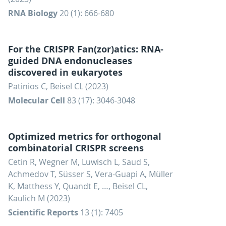
RNA Biology
20 (1): 666-680
For the CRISPR Fan(zor)atics: RNA-
guided DNA endonucleases
discovered in eukaryotes
Patinios C, Beisel CL (2023)
Molecular Cell
83 (17): 3046-3048
Optimized metrics for orthogonal
combinatorial CRISPR screens
Cetin R, Wegner M, Luwisch L, Saud S,
Achmedov T, Süsser S, Vera-Guapi A, Müller
K, Matthess Y, Quandt E, …, Beisel CL,
Kaulich M (2023)
Scientific Reports
13 (1): 7405