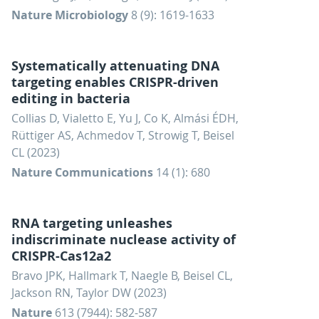
Nature Microbiology
8 (9): 1619-1633
Systematically attenuating DNA
targeting enables CRISPR-driven
editing in bacteria
Collias D, Vialetto E, Yu J, Co K, Almási ÉDH,
Rüttiger AS, Achmedov T, Strowig T, Beisel
CL (2023)
Nature Communications
14 (1): 680
RNA targeting unleashes
indiscriminate nuclease activity of
CRISPR-Cas12a2
Bravo JPK, Hallmark T, Naegle B, Beisel CL,
Jackson RN, Taylor DW (2023)
Nature
613 (7944): 582-587