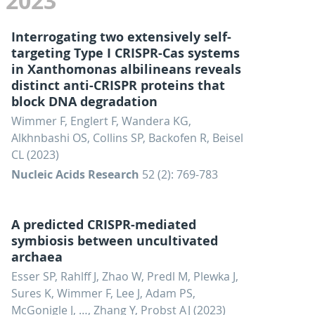
2023
Interrogating two extensively self-
targeting Type I CRISPR-Cas systems
in Xanthomonas albilineans reveals
distinct anti-CRISPR proteins that
block DNA degradation
Wimmer F, Englert F, Wandera KG,
Alkhnbashi OS, Collins SP, Backofen R, Beisel
CL (2023)
Nucleic Acids Research
52 (2): 769-783
A predicted CRISPR-mediated
symbiosis between uncultivated
archaea
Esser SP, Rahlff J, Zhao W, Predl M, Plewka J,
Sures K, Wimmer F, Lee J, Adam PS,
McGonigle J, …, Zhang Y, Probst AJ (2023)