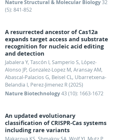
Nature Structural & Molecular Biology
32
(5): 841-852
A resurrected ancestor of Cas12a
expands target access and substrate
recognition for nucleic acid editing
and detection
Jabalera Y, Tascón I, Samperio S, López-
Alonso JP, Gonzalez-Lopez M, Aransay AM,
Abascal-Palacios G, Beisel CL, Ubarretxena-
Belandia I, Perez-Jimenez R (2025)
Nature Biotechnology
43 (10): 1663-1672
An updated evolutionary
classification of CRISPR-Cas systems
including rare variants
Makarova KS, Shmakov SA, Wolf YI, Mutz P,