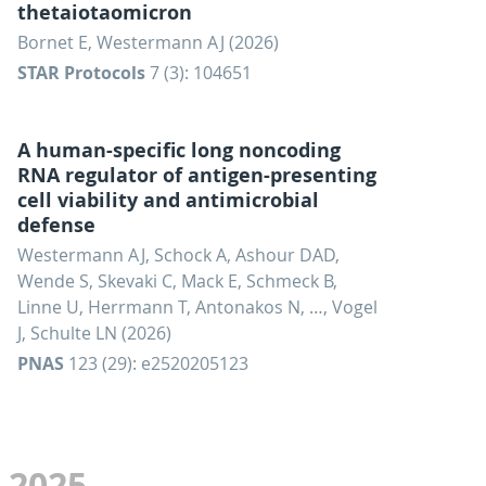
thetaiotaomicron
Bornet E, Westermann AJ (2026)
STAR Protocols
7 (3): 104651
A human-specific long noncoding
RNA regulator of antigen-presenting
cell viability and antimicrobial
defense
Westermann AJ, Schock A, Ashour DAD,
Wende S, Skevaki C, Mack E, Schmeck B,
Linne U, Herrmann T, Antonakos N, …, Vogel
J, Schulte LN (2026)
PNAS
123 (29): e2520205123
2025