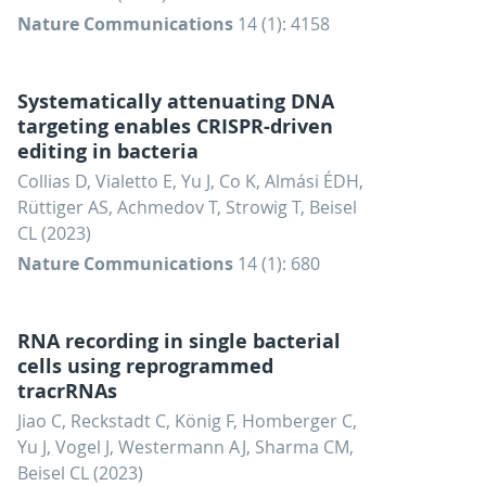
Nature Communications
14 (1): 4158
Systematically attenuating DNA
targeting enables CRISPR-driven
editing in bacteria
Collias D, Vialetto E, Yu J, Co K, Almási ÉDH,
Rüttiger AS, Achmedov T, Strowig T, Beisel
CL (2023)
Nature Communications
14 (1): 680
RNA recording in single bacterial
cells using reprogrammed
tracrRNAs
Jiao C, Reckstadt C, König F, Homberger C,
Yu J, Vogel J, Westermann AJ, Sharma CM,
Beisel CL (2023)