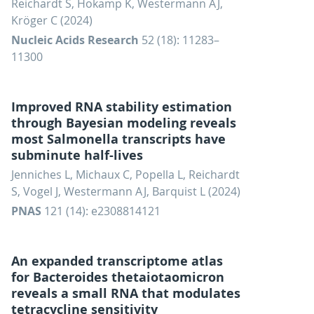
Reichardt S, Hokamp K, Westermann AJ,
Kröger C (2024)
Nucleic Acids Research
52 (18): 11283–
11300
Improved RNA stability estimation
through Bayesian modeling reveals
most Salmonella transcripts have
subminute half-lives
Jenniches L, Michaux C, Popella L, Reichardt
S, Vogel J, Westermann AJ, Barquist L (2024)
PNAS
121 (14): e2308814121
An expanded transcriptome atlas
for Bacteroides thetaiotaomicron
reveals a small RNA that modulates
tetracycline sensitivity