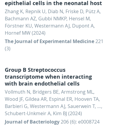
epithelial cells in the neonatal host
Zhang K, Repnik U, Diab N, Friske D, Pütz A,
Bachmann AZ, Gubbi NMKP, Hensel M,
Förstner KU, Westermann AJ, Dupont A,
Hornef MW (2024)
The Journal of Experimental Medicine
221
(3)
Group B Streptococcus
transcriptome when interacting
with brain endothelial cells
Vollmuth N, Bridgers BE, Armstrong ML,
Wood JF, Gildea AR, Espinal ER, Hooven TA,
Barbieri G, Westermann AJ, Sauerwein T, …,
Schubert-Unkmeir A, Kim BJ (2024)
Journal of Bacteriology
206 (6): e0008724