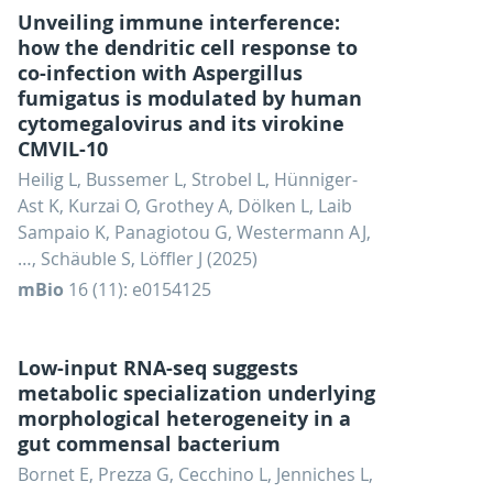
Unveiling immune interference:
how the dendritic cell response to
co-infection with Aspergillus
fumigatus is modulated by human
cytomegalovirus and its virokine
CMVIL-10
Heilig L, Bussemer L, Strobel L, Hünniger-
Ast K, Kurzai O, Grothey A, Dölken L, Laib
Sampaio K, Panagiotou G, Westermann AJ,
…, Schäuble S, Löffler J (2025)
mBio
16 (11): e0154125
Low-input RNA-seq suggests
metabolic specialization underlying
morphological heterogeneity in a
gut commensal bacterium
Bornet E, Prezza G, Cecchino L, Jenniches L,