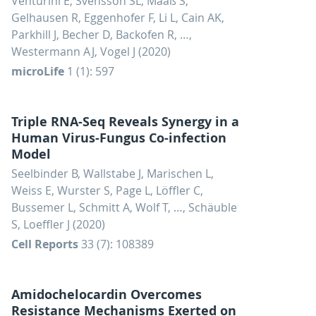
Venturini E, Svensson SL, Maaß S,
Gelhausen R, Eggenhofer F, Li L, Cain AK,
Parkhill J, Becher D, Backofen R, …,
Westermann AJ, Vogel J (2020)
microLife
1 (1): 597
Triple RNA-Seq Reveals Synergy in a
Human Virus-Fungus Co-infection
Model
Seelbinder B, Wallstabe J, Marischen L,
Weiss E, Wurster S, Page L, Löffler C,
Bussemer L, Schmitt A, Wolf T, …, Schäuble
S, Loeffler J (2020)
Cell Reports
33 (7): 108389
Amidochelocardin Overcomes
Resistance Mechanisms Exerted on