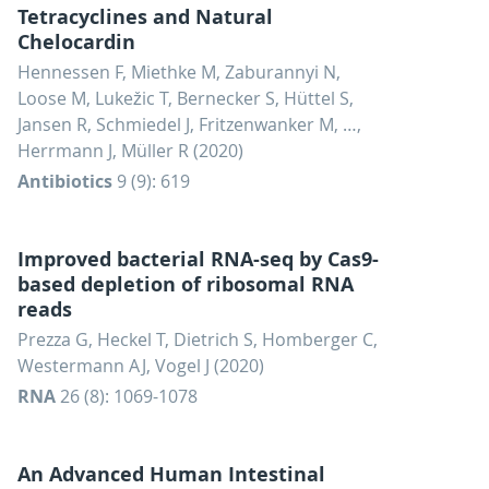
Tetracyclines and Natural
Chelocardin
Hennessen F, Miethke M, Zaburannyi N,
Loose M, Lukežic T, Bernecker S, Hüttel S,
Jansen R, Schmiedel J, Fritzenwanker M, …,
Herrmann J, Müller R (2020)
Antibiotics
9 (9): 619
Improved bacterial RNA-seq by Cas9-
based depletion of ribosomal RNA
reads
Prezza G, Heckel T, Dietrich S, Homberger C,
Westermann AJ, Vogel J (2020)
RNA
26 (8): 1069-1078
An Advanced Human Intestinal