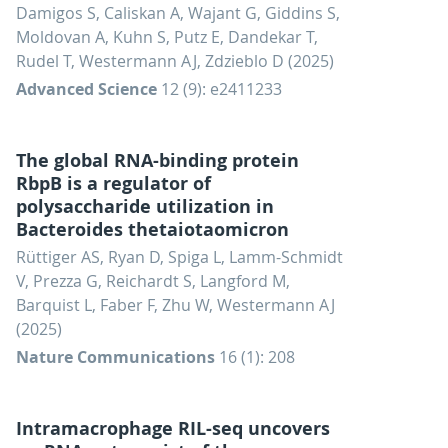
Damigos S, Caliskan A, Wajant G, Giddins S,
Moldovan A, Kuhn S, Putz E, Dandekar T,
Rudel T, Westermann AJ, Zdzieblo D (2025)
Advanced Science
12 (9): e2411233
The global RNA-binding protein
RbpB is a regulator of
polysaccharide utilization in
Bacteroides thetaiotaomicron
Rüttiger AS, Ryan D, Spiga L, Lamm-Schmidt
V, Prezza G, Reichardt S, Langford M,
Barquist L, Faber F, Zhu W, Westermann AJ
(2025)
Nature Communications
16 (1): 208
Intramacrophage RIL-seq uncovers