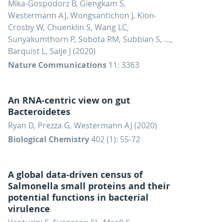
Mika-Gospodorz B, Giengkam S,
Westermann AJ, Wongsantichon J, Kion-
Crosby W, Chuenklin S, Wang LC,
Sunyakumthorn P, Sobota RM, Subbian S, …,
Barquist L, Salje J (2020)
Nature Communications
11: 3363
An RNA-centric view on gut
Bacteroidetes
Ryan D, Prezza G, Westermann AJ (2020)
Biological Chemistry
402 (1): 55-72
A global data-driven census of
Salmonella small proteins and their
potential functions in bacterial
virulence