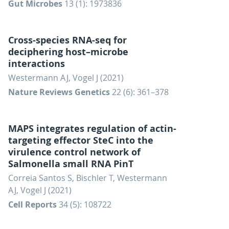
Gut Microbes
13 (1): 1973836
Cross-species RNA-seq for
deciphering host–microbe
interactions
Westermann AJ, Vogel J (2021)
Nature Reviews Genetics
22 (6): 361–378
MAPS integrates regulation of actin-
targeting effector SteC into the
virulence control network of
Salmonella small RNA PinT
Correia Santos S, Bischler T, Westermann
AJ, Vogel J (2021)
Cell Reports
34 (5): 108722