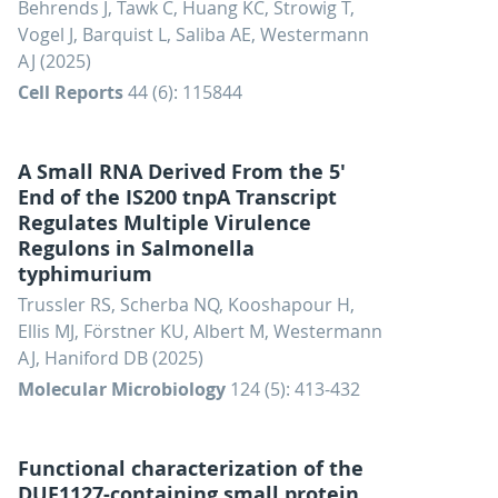
Behrends J, Tawk C, Huang KC, Strowig T,
Vogel J, Barquist L, Saliba AE, Westermann
AJ (2025)
Cell Reports
44 (6): 115844
A Small RNA Derived From the 5'
End of the IS200 tnpA Transcript
Regulates Multiple Virulence
Regulons in Salmonella
typhimurium
Trussler RS, Scherba NQ, Kooshapour H,
Ellis MJ, Förstner KU, Albert M, Westermann
AJ, Haniford DB (2025)
Molecular Microbiology
124 (5): 413-432
Functional characterization of the
DUF1127-containing small protein