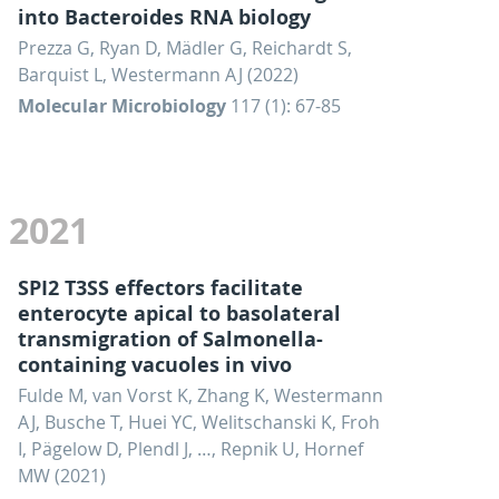
into Bacteroides RNA biology
Prezza G, Ryan D, Mädler G, Reichardt S,
Barquist L, Westermann AJ (2022)
Molecular Microbiology
117 (1): 67-85
2021
SPI2 T3SS effectors facilitate
enterocyte apical to basolateral
transmigration of Salmonella-
containing vacuoles in vivo
Fulde M, van Vorst K, Zhang K, Westermann
AJ, Busche T, Huei YC, Welitschanski K, Froh
I, Pägelow D, Plendl J, …, Repnik U, Hornef
MW (2021)