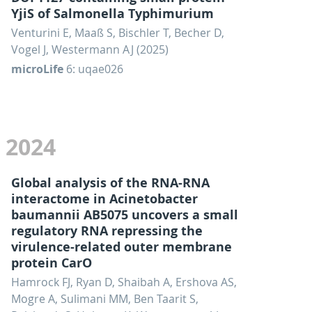
YjiS of Salmonella Typhimurium
Venturini E, Maaß S, Bischler T, Becher D,
Vogel J, Westermann AJ (2025)
microLife
6: uqae026
2024
Global analysis of the RNA-RNA
interactome in Acinetobacter
baumannii AB5075 uncovers a small
regulatory RNA repressing the
virulence-related outer membrane
protein CarO
Hamrock FJ, Ryan D, Shaibah A, Ershova AS,
Mogre A, Sulimani MM, Ben Taarit S,