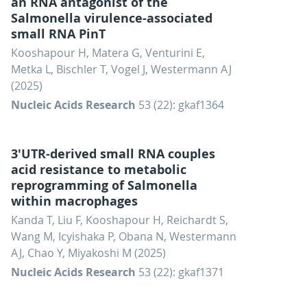
an RNA antagonist of the
Salmonella virulence-associated
small RNA PinT
Kooshapour H, Matera G, Venturini E,
Metka L, Bischler T, Vogel J, Westermann AJ
(2025)
Nucleic Acids Research
53 (22): gkaf1364
3'UTR-derived small RNA couples
acid resistance to metabolic
reprogramming of Salmonella
within macrophages
Kanda T, Liu F, Kooshapour H, Reichardt S,
Wang M, Icyishaka P, Obana N, Westermann
AJ, Chao Y, Miyakoshi M (2025)
Nucleic Acids Research
53 (22): gkaf1371