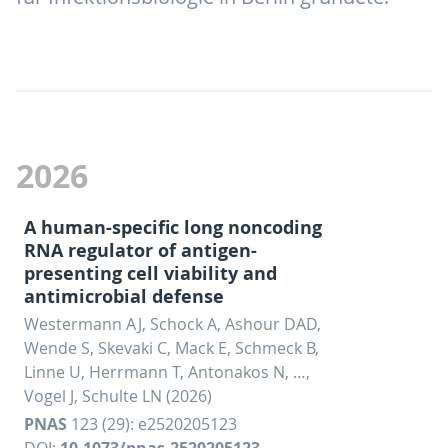
2026
A human-specific long noncoding
RNA regulator of antigen-
presenting cell viability and
antimicrobial defense
Westermann AJ, Schock A, Ashour DAD,
Wende S, Skevaki C, Mack E, Schmeck B,
Linne U, Herrmann T, Antonakos N, …,
Vogel J, Schulte LN (2026)
PNAS
123 (29): e2520205123
DOI:
10.1073/pnas.2520205123