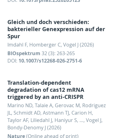
Gleich und doch verschieden:
bakterieller Genexpression auf der
Spur
Imdahl F, Homberger C, Vogel J (2026)
BIOspektrum
32 (3): 263-265
DOI:
10.1007/s12268-026-2751-6
Translation-dependent
degradation of cas12 mRNA
triggered by an anti-CRISPR
Marino ND, Talaie A, Gerovac M, Rodriguez
JL, Schmidt AD, Astmann TJ, Carion H,
Taylor AF, Liliedahl J, Haniyur S, …, Vogel J,
Bondy-Denomy J (2026)
Nature
(Online ahead of print)