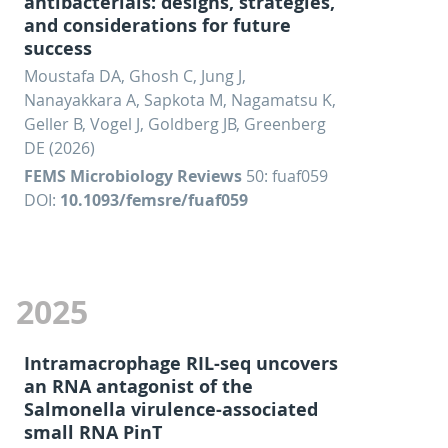
antibacterials: designs, strategies,
and considerations for future
success
Moustafa DA, Ghosh C, Jung J,
Nanayakkara A, Sapkota M, Nagamatsu K,
Geller B, Vogel J, Goldberg JB, Greenberg
DE (2026)
FEMS Microbiology Reviews
50: fuaf059
DOI:
10.1093/femsre/fuaf059
2025
Intramacrophage RIL-seq uncovers
an RNA antagonist of the
Salmonella virulence-associated
small RNA PinT