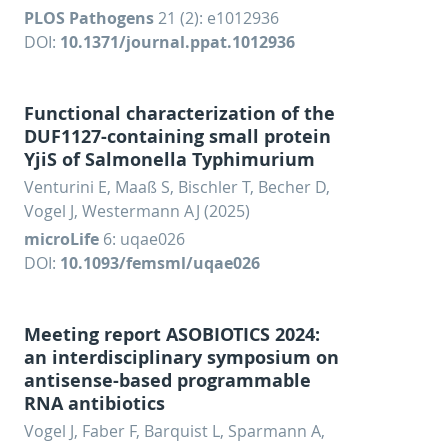
PLOS Pathogens
21 (2): e1012936
DOI:
10.1371/journal.ppat.1012936
Functional characterization of the
DUF1127-containing small protein
YjiS of Salmonella Typhimurium
Venturini E, Maaß S, Bischler T, Becher D,
Vogel J, Westermann AJ (2025)
microLife
6: uqae026
DOI:
10.1093/femsml/uqae026
Meeting report ASOBIOTICS 2024:
an interdisciplinary symposium on
antisense-based programmable
RNA antibiotics
Vogel J, Faber F, Barquist L, Sparmann A,