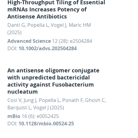
High-Throughput Tiling of Essential
mRNAs Increases Potency of
Antisense Antibiotics
Danti G, Popella L, Vogel J, Maric HM
(2025)
Advanced Science
12 (28): e2504284
DOI:
10.1002/advs.202504284
An antisense oligomer conjugate
with unpredicted bactericidal
activity against Fusobacterium
nucleatum
Cosi V, Jung J, Popella L, Ponath F, Ghosh C,
Barquist L, Vogel J (2025)
mBio
16 (6): e0052425
DOI:
10.1128/mbio.00524-25