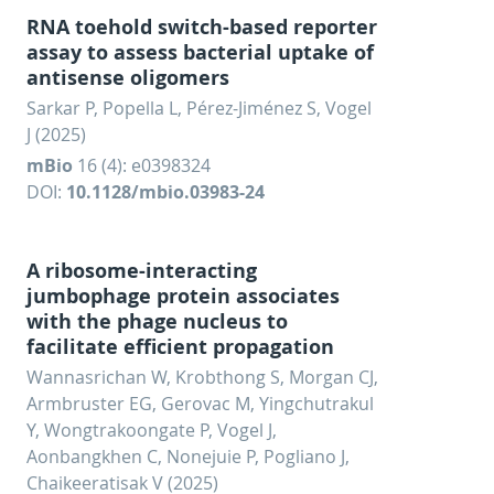
RNA toehold switch-based reporter
assay to assess bacterial uptake of
antisense oligomers
Sarkar P, Popella L, Pérez-Jiménez S, Vogel
J (2025)
mBio
16 (4): e0398324
DOI:
10.1128/mbio.03983-24
A ribosome-interacting
jumbophage protein associates
with the phage nucleus to
facilitate efficient propagation
Wannasrichan W, Krobthong S, Morgan CJ,
Armbruster EG, Gerovac M, Yingchutrakul
Y, Wongtrakoongate P, Vogel J,
Aonbangkhen C, Nonejuie P, Pogliano J,
Chaikeeratisak V (2025)