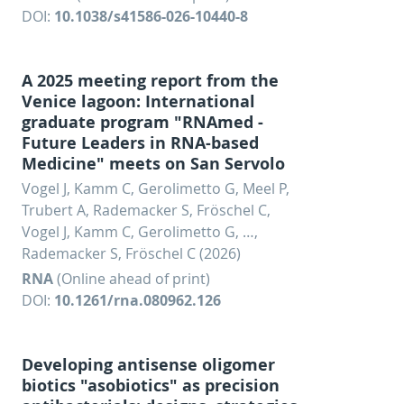
DOI:
10.1038/s41586-026-10440-8
A 2025 meeting report from the
Venice lagoon: International
graduate program "RNAmed -
Future Leaders in RNA-based
Medicine" meets on San Servolo
Vogel J, Kamm C, Gerolimetto G, Meel P,
Trubert A, Rademacker S, Fröschel C,
Vogel J, Kamm C, Gerolimetto G, …,
Rademacker S, Fröschel C (2026)
RNA
(Online ahead of print)
DOI:
10.1261/rna.080962.126
Developing antisense oligomer
biotics "asobiotics" as precision