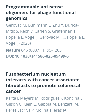
Programmable antisense
oligomers for phage functional
genomics
Gerovac M, Buhlmann L, Zhu Y, Ðurica-
Mitic S, Rech V, Carien S, Gräfenhan T,
Popella L, Vogel J, Gerovac M, …, Popella L,
Vogel J (2025)
Nature
646 (8087): 1195-1203
DOI:
10.1038/s41586-025-09499-6
Fusobacterium nucleatum
interacts with cancer-associated
fibroblasts to promote colorectal
cancer
Karta J, Meyers M, Rodriguez F, Koncina E,
Gilson C, Klein E, Gabola M, Benzarti M,
Pérez Escriva P, Molina Tijeras JA, …,