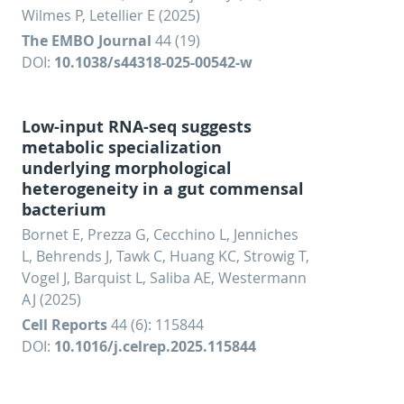
Wilmes P, Letellier E (2025)
The EMBO Journal
44 (19)
DOI:
10.1038/s44318-025-00542-w
Low-input RNA-seq suggests
metabolic specialization
underlying morphological
heterogeneity in a gut commensal
bacterium
Bornet E, Prezza G, Cecchino L, Jenniches
L, Behrends J, Tawk C, Huang KC, Strowig T,
Vogel J, Barquist L, Saliba AE, Westermann
AJ (2025)
Cell Reports
44 (6): 115844
DOI:
10.1016/j.celrep.2025.115844