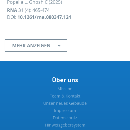
Popella L, Ghosh C (2025)
RNA
31 (4): 465-474
DOI:
10.1261/rna.080347.124
MEHR ANZEIGEN
Über uns
Mission
Team & Kontakt
Unser neues Gebäude
Impressum
Datenschutz
Hinweisgebersystem