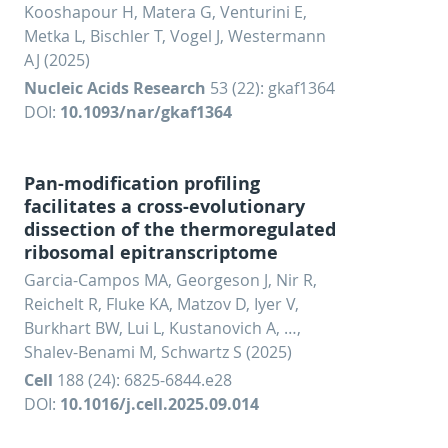
Kooshapour H, Matera G, Venturini E,
Metka L, Bischler T, Vogel J, Westermann
AJ (2025)
Nucleic Acids Research
53 (22): gkaf1364
DOI:
10.1093/nar/gkaf1364
Pan-modification profiling
facilitates a cross-evolutionary
dissection of the thermoregulated
ribosomal epitranscriptome
Garcia-Campos MA, Georgeson J, Nir R,
Reichelt R, Fluke KA, Matzov D, Iyer V,
Burkhart BW, Lui L, Kustanovich A, …,
Shalev-Benami M, Schwartz S (2025)
Cell
188 (24): 6825-6844.e28
DOI:
10.1016/j.cell.2025.09.014