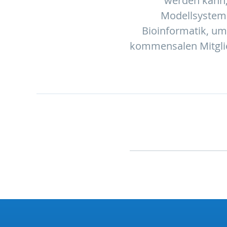
werden kann, 
Modellsysteme
Bioinformatik, u
kommensalen Mitglie