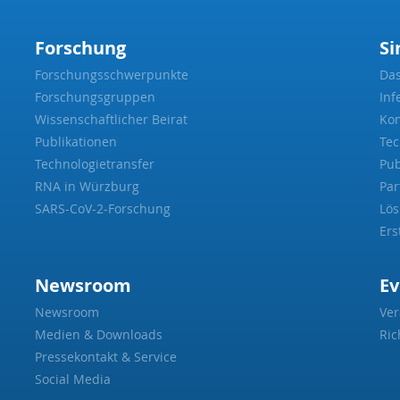
Forschung
Si
Forschungsschwerpunkte
Da
Forschungsgruppen
Inf
Wissenschaftlicher Beirat
Kon
Publikationen
Tec
Technologietransfer
Pub
RNA in Würzburg
Par
SARS-CoV-2-Forschung
Lö
Ers
Newsroom
Ev
Newsroom
Ver
Medien & Downloads
Ric
Pressekontakt & Service
Social Media