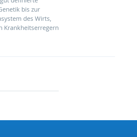
gut definierte
enetik bis zur
system des Wirts,
n Krankheitserregern