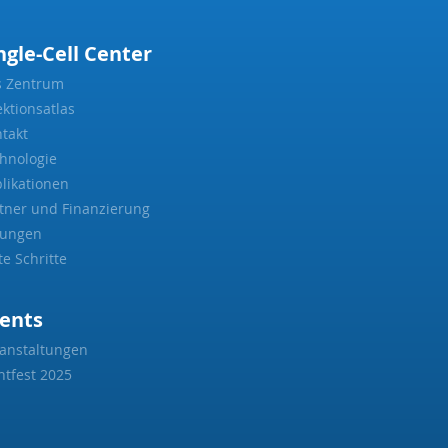
ngle-Cell Center
s Zentrum
ektionsatlas
takt
hnologie
likationen
tner und Finanzierung
sungen
te Schritte
ents
anstaltungen
htfest 2025