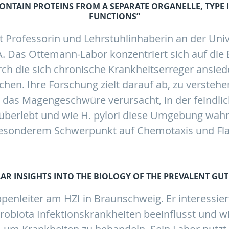
CONTAIN PROTEINS FROM A SEPARATE ORGANELLE, TYPE 
FUNCTIONS”
 Professorin und Lehrstuhlinhaberin an der Univer
. Das Ottemann-Labor konzentriert sich auf die
h die sich chronische Krankheitserreger ansied
hen. Ihre Forschung zielt darauf ab, zu versteh
i, das Magengeschwüre verursacht, in der feind
überlebt und wie H. pylori diese Umgebung wah
besonderem Schwerpunkt auf Chemotaxis und Flag
LAR INSIGHTS INTO THE BIOLOGY OF THE PREVALENT GU
uppenleiter am HZI in Braunschweig. Er interessiert
obiota Infektionskrankheiten beeinflusst und wi