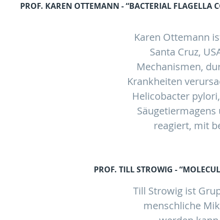
PROF.
KAREN OTTEMANN
- “BACTERIAL FLAGELLA 
Karen Ottemann ist
Santa Cruz, USA
Mechanismen, durc
Krankheiten verursac
Helicobacter pylor
Säugetiermagens 
reagiert, mit 
PROF. TILL STROWIG
- “MOLECU
Till Strowig ist Gr
menschliche Mikr