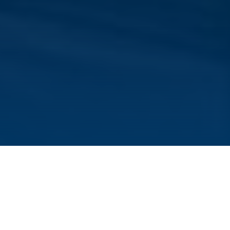
„Clinician Scientists“, also forschende Ärztinnen
und Ärzte, sind ein wichtiges Bindeglied