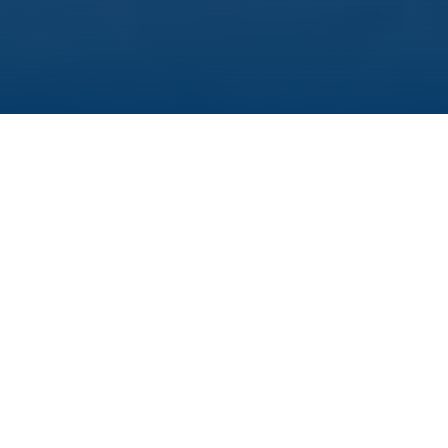
Gleich zwei neue Doktoranden begrüßt das
Helmholtz-Institut Würzburg (HIRI) in seinem
Graduiertenprogramm „RNA & Infektion“: Jakob
Jeschonneck und Jonathan Scheler haben im
Jahr 2024 ihre Arbeit am Institut aufgenommen.
Jakob hat seinen Bachelor an der Universität
Ulm, seinen Master an der Universität