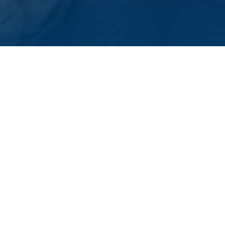
Beim gestrigen Fes
Cosi ihre Urk
MEHR ZUR FORSC