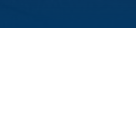
tkonzert des Unibunds Würzburg erhielt HIRI-Do
unde aus dem Dr. Eckernkamp Fellowship-Progra
Glückwunsch!
HUNG VON VALENTINA COSI UND DEM FELLOWSHIP-PRO